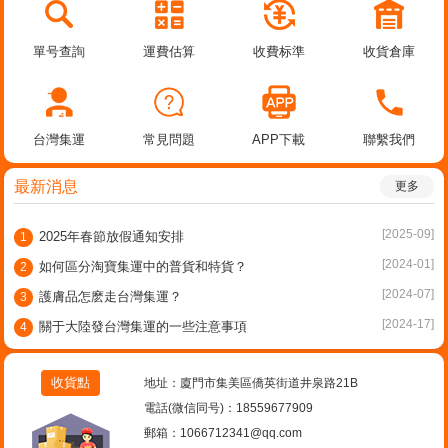
單号查詢
運費估算
收費标準
收貨倉庫
台灣集運
常見問題
APP下載
聯繫我們
最新消息
更多
[2025-09]
2025年春節放假通知安排
1
[2024-01]
如何區分淘寶集運中的普貨和特貨？
2
[2024-07]
護膚品怎麽走台灣集運？
3
[2024-17]
關于大陸發台灣集運的一些注意事項
4
收貨點
地址：廈門市集美區僑英街道井泉路21B
電話(微信同号)：18559677909
郵箱：1066712341@qq.com