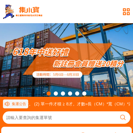
重量≧ 30公斤。 (2) 單一件才積 ≧ 8才。才數=長（CM）*寬（CM）*
集運公告