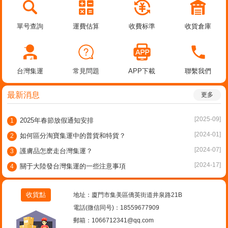
單号查詢
運費估算
收費标準
收貨倉庫
台灣集運
常見問題
APP下載
聯繫我們
最新消息
更多
[2025-09]
2025年春節放假通知安排
1
[2024-01]
如何區分淘寶集運中的普貨和特貨？
2
[2024-07]
護膚品怎麽走台灣集運？
3
[2024-17]
關于大陸發台灣集運的一些注意事項
4
收貨點
地址：廈門市集美區僑英街道井泉路21B
電話(微信同号)：18559677909
郵箱：1066712341@qq.com