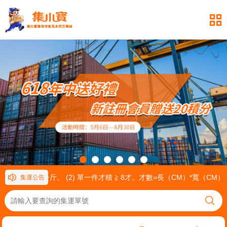
一件重量≧ 30公斤。 (2) 單一件才積 ≧ 8才。才數=長（CM）*寬（CM
集運公告