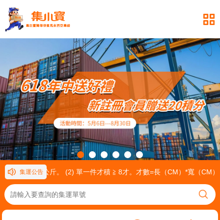
一件重量≧ 30公斤。 (2) 單一件才積 ≧ 8才。才數=長（CM）*寬（CM
集運公告