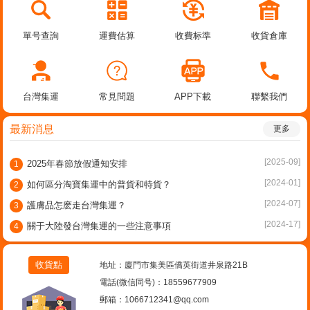
單号查詢
運費估算
收費标準
收貨倉庫
台灣集運
常見問題
APP下載
聯繫我們
最新消息
更多
[2025-09]
2025年春節放假通知安排
1
[2024-01]
如何區分淘寶集運中的普貨和特貨？
2
[2024-07]
護膚品怎麽走台灣集運？
3
[2024-17]
關于大陸發台灣集運的一些注意事項
4
收貨點
地址：廈門市集美區僑英街道井泉路21B
電話(微信同号)：18559677909
郵箱：1066712341@qq.com