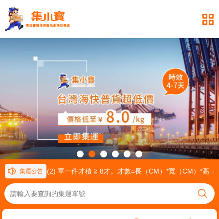
量≧ 30公斤。 (2) 單一件才積 ≧ 8才。才數=長（CM）*寬（CM）*高
集運公告