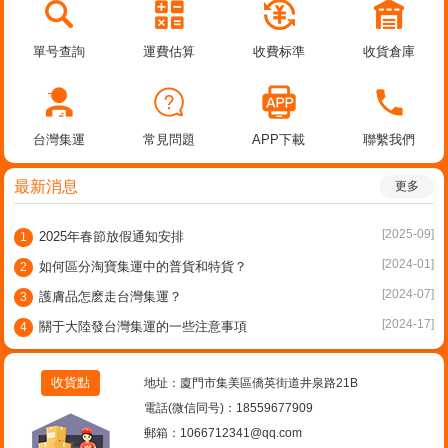
單号查詢
運費估算
收費标準
收貨倉庫
台灣集運
常見問題
APP下載
聯繫我們
最新消息
更多
[2025-09]
2025年春節放假通知安排
1
[2024-01]
如何區分淘寶集運中的普貨和特貨？
2
[2024-07]
護膚品怎麽走台灣集運？
3
[2024-17]
關于大陸發台灣集運的一些注意事項
4
收貨點
地址：廈門市集美區僑英街道井泉路21B
電話(微信同号)：18559677909
郵箱：1066712341@qq.com